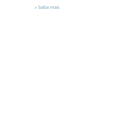
> Saiba mais
Siga-nos no
Instagram