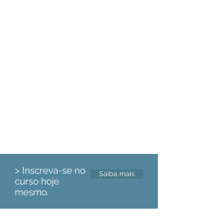
Supervisões em
fisioterapia
Oferecemos supervisões em
fisioterapia para profissionais de saúde
que desejam aprimorar sua prática
clínica e alcançar melhores resultados
nos tratamentos de seus pacientes.
> Inscreva-se no
Saiba mais
curso hoje
mesmo.